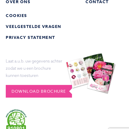
OVER ONS
CONTACT
COOKIES
VEELGESTELDE VRAGEN
PRIVACY STATEMENT
Laat a.u.b. uw gegevens achter
zodat we u een brochure
kunnen toesturen
DOWNLOAD BROCHURE