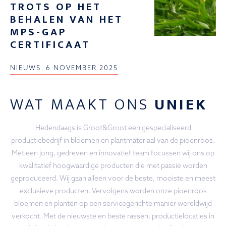
TROTS OP HET
BEHALEN VAN HET
MPS-GAP
CERTIFICAAT
NIEUWS
6 NOVEMBER 2025
WAT MAAKT ONS
UNIEK
Hedendaags is Groot&Groot een gespecialiseerd
productiebedrijf in bloemen en plantmateriaal van de pioenroos.
Met een jong, gedreven en innovatief team focussen wij ons op
kwalitatief hoogwaardige producten die met passie worden
geproduceerd. Wij gaan alleen voor de beste, mooiste en meest
exclusieve producten. Vervolgens worden onze pioenroos
bloemen en planten op een servicegerichte manier wereldwijd
verkocht. Met de nieuwste en beste rassen, productielocaties in