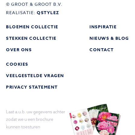
© GROOT & GROOT B.V.
REALISATIE:
QSTYLEZ
BLOEMEN COLLECTIE
INSPIRATIE
STEKKEN COLLECTIE
NIEUWS & BLOG
OVER ONS
CONTACT
COOKIES
VEELGESTELDE VRAGEN
PRIVACY STATEMENT
Laat a.u.b. uw gegevens achter
zodat we u een brochure
kunnen toesturen