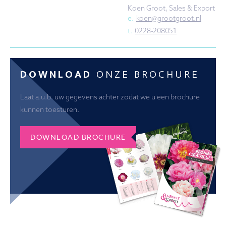
Koen Groot, Sales & Export
e.
koen@grootgroot.nl
t.
0228-208051
DOWNLOAD
ONZE BROCHURE
Laat a.u.b. uw gegevens achter zodat we u een brochure
kunnen toesturen.
DOWNLOAD BROCHURE