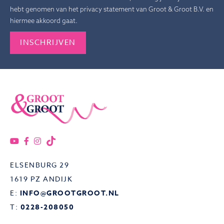
hebt genomen van het privacy statement van Groot & Groot B.V. en
hiermee akkoord gaat.
Gelieve dit veld leeg te laten.
ELSENBURG 29
1619 PZ ANDIJK
E:
INFO@GROOTGROOT.NL
T:
0228-208050