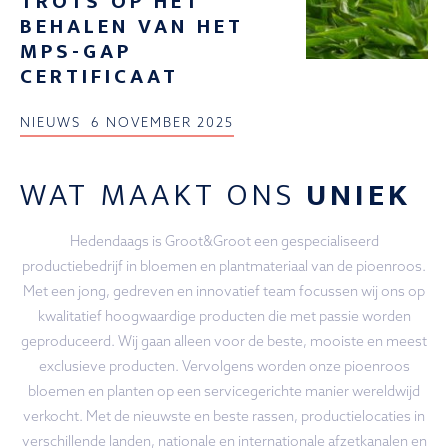
TROTS OP HET
BEHALEN VAN HET
MPS-GAP
CERTIFICAAT
NIEUWS
6 NOVEMBER 2025
WAT MAAKT ONS
UNIEK
Hedendaags is Groot&Groot een gespecialiseerd
productiebedrijf in bloemen en plantmateriaal van de pioenroos.
Met een jong, gedreven en innovatief team focussen wij ons op
kwalitatief hoogwaardige producten die met passie worden
geproduceerd. Wij gaan alleen voor de beste, mooiste en meest
exclusieve producten. Vervolgens worden onze pioenroos
bloemen en planten op een servicegerichte manier wereldwijd
verkocht. Met de nieuwste en beste rassen, productielocaties in
verschillende landen, nationale en internationale afzetkanalen en