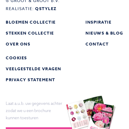
© GROOT & GROOT B.V.
REALISATIE:
QSTYLEZ
BLOEMEN COLLECTIE
INSPIRATIE
STEKKEN COLLECTIE
NIEUWS & BLOG
OVER ONS
CONTACT
COOKIES
VEELGESTELDE VRAGEN
PRIVACY STATEMENT
Laat a.u.b. uw gegevens achter
zodat we u een brochure
kunnen toesturen