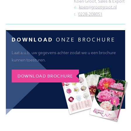
Koen Groot, Sales & Export
e.
koen@grootgroot.nl
t.
0228-208051
DOWNLOAD
ONZE BROCHURE
Laat a.u.b. uw gegevens achter zodat we u een brochure
kunnen toesturen.
DOWNLOAD BROCHURE