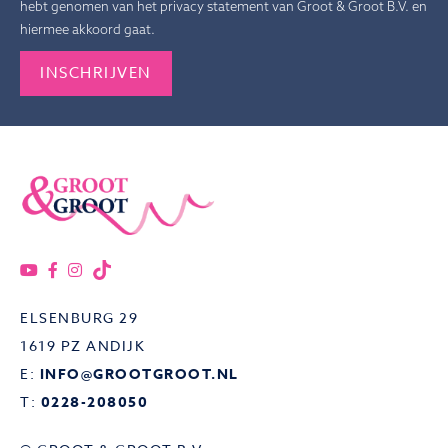
hebt genomen van het privacy statement van Groot & Groot B.V. en
hiermee akkoord gaat.
Gelieve dit veld leeg te laten.
ELSENBURG 29
1619 PZ ANDIJK
E:
INFO@GROOTGROOT.NL
T:
0228-208050