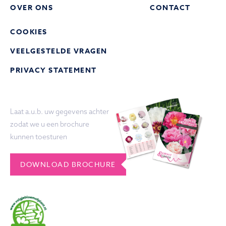
OVER ONS
CONTACT
COOKIES
VEELGESTELDE VRAGEN
PRIVACY STATEMENT
Laat a.u.b. uw gegevens achter
zodat we u een brochure
kunnen toesturen
DOWNLOAD BROCHURE