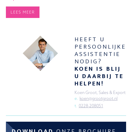
LEES MEER
HEEFT U
PERSOONLIJKE
ASSISTENTIE
NODIG?
KOEN IS BLIJ
U DAARBIJ TE
HELPEN!
Koen Groot, Sales & Export
e.
koen@grootgroot.nl
t.
0228-208051
DOWNLOAD
ONZE BROCHURE