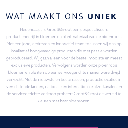
WAT MAAKT ONS
UNIEK
Hedendaags is Groot&Groot een gespecialiseerd
productiebedrijf in bloemen en plantmateriaal van de pioenroos.
Met een jong, gedreven en innovatief team focussen wij ons op
kwalitatief hoogwaardige producten die met passie worden
geproduceerd. Wij gaan alleen voor de beste, mooiste en meest
exclusieve producten. Vervolgens worden onze pioenroos
bloemen en planten op een servicegerichte manier wereldwijd
verkocht. Met de nieuwste en beste rassen, productielocaties in
verschillende landen, nationale en internationale afzetkanalen en
de servicegerichte verkoop probeert Groot&Groot de wereld te
kleuren met haar pioenrozen.