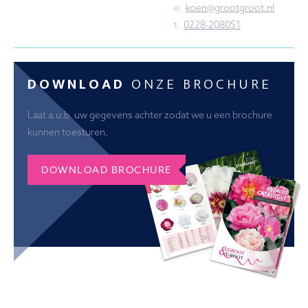
e.
koen@grootgroot.nl
t.
0228-208051
DOWNLOAD
ONZE BROCHURE
Laat a.u.b. uw gegevens achter zodat we u een brochure
kunnen toesturen.
DOWNLOAD BROCHURE