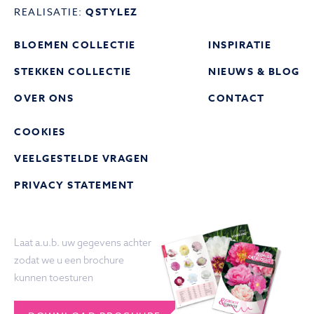
REALISATIE:
QSTYLEZ
BLOEMEN COLLECTIE
INSPIRATIE
STEKKEN COLLECTIE
NIEUWS & BLOG
OVER ONS
CONTACT
COOKIES
VEELGESTELDE VRAGEN
PRIVACY STATEMENT
Laat a.u.b. uw gegevens achter
zodat we u een brochure
kunnen toesturen