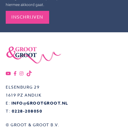
hiermee akkoord gaat.
Gelieve dit veld leeg te laten.
ELSENBURG 29
1619 PZ ANDIJK
E:
INFO@GROOTGROOT.NL
T:
0228-208050
© GROOT & GROOT B.V.