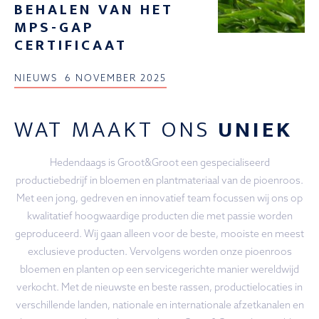
BEHALEN VAN HET
MPS-GAP
CERTIFICAAT
NIEUWS
6 NOVEMBER 2025
WAT MAAKT ONS
UNIEK
Hedendaags is Groot&Groot een gespecialiseerd
productiebedrijf in bloemen en plantmateriaal van de pioenroos.
Met een jong, gedreven en innovatief team focussen wij ons op
kwalitatief hoogwaardige producten die met passie worden
geproduceerd. Wij gaan alleen voor de beste, mooiste en meest
exclusieve producten. Vervolgens worden onze pioenroos
bloemen en planten op een servicegerichte manier wereldwijd
verkocht. Met de nieuwste en beste rassen, productielocaties in
verschillende landen, nationale en internationale afzetkanalen en