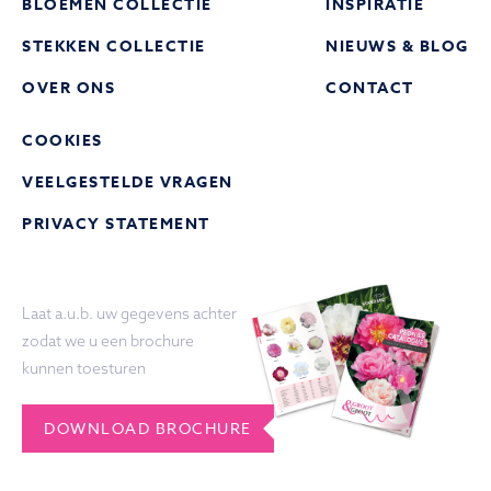
BLOEMEN COLLECTIE
INSPIRATIE
STEKKEN COLLECTIE
NIEUWS & BLOG
OVER ONS
CONTACT
COOKIES
VEELGESTELDE VRAGEN
PRIVACY STATEMENT
Laat a.u.b. uw gegevens achter
zodat we u een brochure
kunnen toesturen
DOWNLOAD BROCHURE