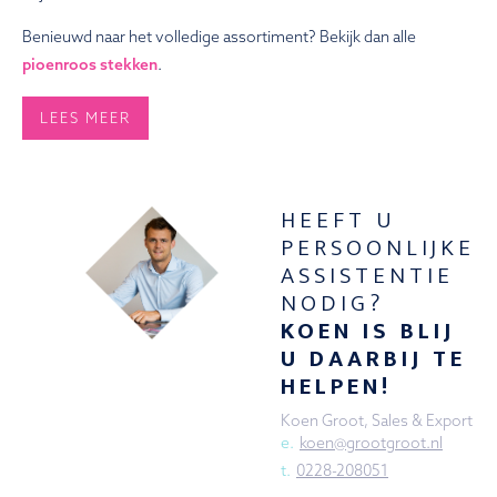
Benieuwd naar het volledige assortiment? Bekijk dan alle
pioenroos stekken
.
LEES MEER
HEEFT U
PERSOONLIJKE
ASSISTENTIE
NODIG?
KOEN IS BLIJ
U DAARBIJ TE
HELPEN!
Koen Groot, Sales & Export
e.
koen@grootgroot.nl
t.
0228-208051