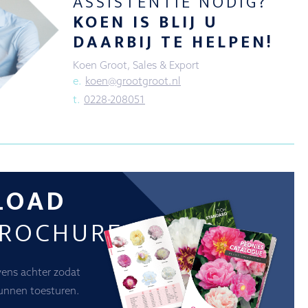
ASSISTENTIE NODIG?
KOEN IS BLIJ U
DAARBIJ TE HELPEN!
Koen Groot, Sales & Export
e.
koen@grootgroot.nl
t.
0228-208051
LOAD
BROCHURE
vens achter zodat
unnen toesturen.