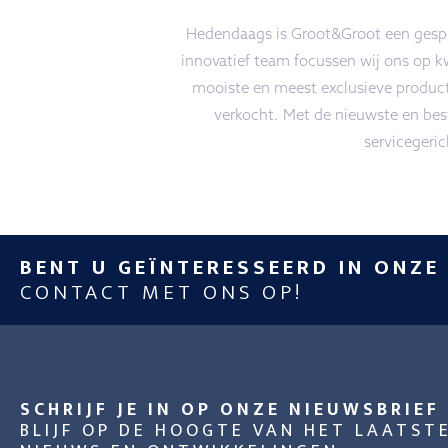
Hedendaags is Groot&Groot een gespec
innovatief team focussen wij ons op k
mooiste en meest exclusieve produc
verkocht. Met de nieuwste en best
servicegeri
BENT U GEÏNTERESSEERD IN ONZE
CONTACT MET ONS OP!
SCHRIJF JE IN OP ONZE NIEUWSBRIEF
BLIJF OP DE HOOGTE VAN HET LAATST