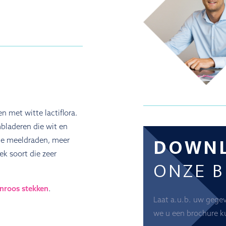
 met witte lactiflora.
bladeren die wit en
DOWN
ele meeldraden, meer
ek soort die zeer
ONZE 
nroos stekken
.
Laat a.u.b. uw gege
we u een brochure k