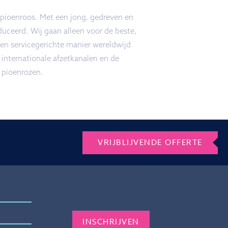
 pioenroos. Met een jong, gedreven en
uceerd. Wij gaan alleen voor de beste,
n servicegerichte manier wereldwijd
 internationale afzetkanalen en de
 pioenrozen.
VRIJBLIJVENDE OFFERTE
Gelieve dit veld leeg te laten.