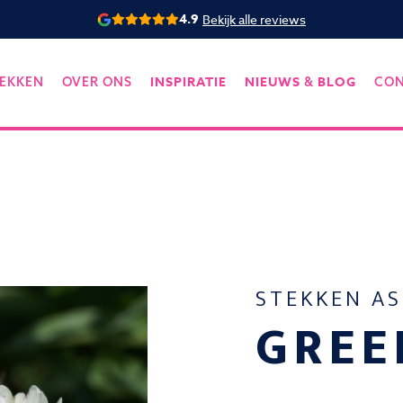
4.9
Bekijk alle reviews
INSPIRATIE
NIEUWS
BLOG
EKKEN
OVER ONS
&
CO
STEKKEN A
GREE