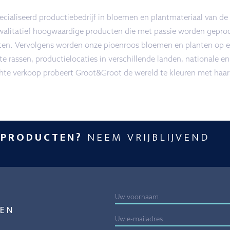
ialiseerd productiebedrijf in bloemen en plantmateriaal van de
walitatief hoogwaardige producten die met passie worden geprod
ten. Vervolgens worden onze pioenroos bloemen en planten op ee
e rassen, productielocaties in verschillende landen, nationale en
chte verkoop probeert Groot&Groot de wereld te kleuren met haar
 PRODUCTEN?
NEEM VRIJBLIJVEND
EN
E