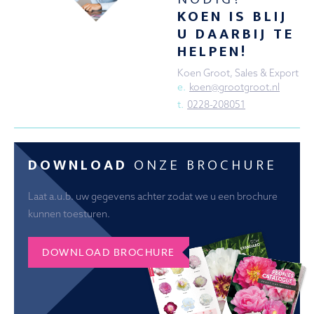
KOEN IS BLIJ
U DAARBIJ TE
HELPEN!
Koen Groot, Sales & Export
e.
koen@grootgroot.nl
t.
0228-208051
DOWNLOAD
ONZE BROCHURE
Laat a.u.b. uw gegevens achter zodat we u een brochure
kunnen toesturen.
DOWNLOAD BROCHURE