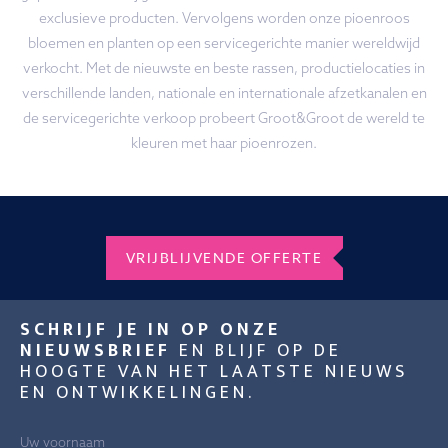
exclusieve producten. Vervolgens worden onze pioenroos
bloemen en planten op een servicegerichte manier wereldwijd
verkocht. Met de nieuwste en beste rassen, productielocaties in
verschillende landen, nationale en internationale afzetkanalen en
de servicegerichte verkoop probeert Groot&Groot de wereld te
kleuren met haar pioenrozen.
VRIJBLIJVENDE OFFERTE
SCHRIJF JE IN OP ONZE
NIEUWSBRIEF
EN BLIJF OP DE
HOOGTE VAN HET LAATSTE NIEUWS
EN ONTWIKKELINGEN.