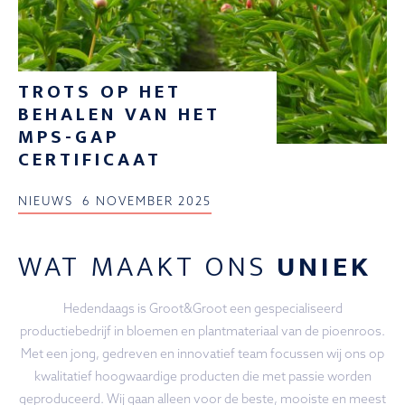
TROTS OP HET
BEHALEN VAN HET
MPS-GAP
CERTIFICAAT
NIEUWS
6 NOVEMBER 2025
WAT MAAKT ONS
UNIEK
Hedendaags is Groot&Groot een gespecialiseerd
productiebedrijf in bloemen en plantmateriaal van de pioenroos.
Met een jong, gedreven en innovatief team focussen wij ons op
kwalitatief hoogwaardige producten die met passie worden
geproduceerd. Wij gaan alleen voor de beste, mooiste en meest