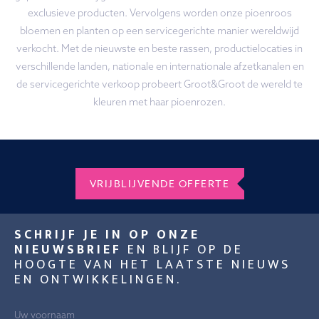
exclusieve producten. Vervolgens worden onze pioenroos
bloemen en planten op een servicegerichte manier wereldwijd
verkocht. Met de nieuwste en beste rassen, productielocaties in
verschillende landen, nationale en internationale afzetkanalen en
de servicegerichte verkoop probeert Groot&Groot de wereld te
kleuren met haar pioenrozen.
VRIJBLIJVENDE OFFERTE
SCHRIJF JE IN OP ONZE
NIEUWSBRIEF
EN BLIJF OP DE
HOOGTE VAN HET LAATSTE NIEUWS
EN ONTWIKKELINGEN.