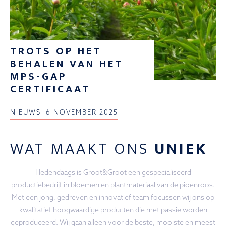
TROTS OP HET
BEHALEN VAN HET
MPS-GAP
CERTIFICAAT
NIEUWS
6 NOVEMBER 2025
WAT MAAKT ONS
UNIEK
Hedendaags is Groot&Groot een gespecialiseerd
productiebedrijf in bloemen en plantmateriaal van de pioenroos.
Met een jong, gedreven en innovatief team focussen wij ons op
kwalitatief hoogwaardige producten die met passie worden
geproduceerd. Wij gaan alleen voor de beste, mooiste en meest