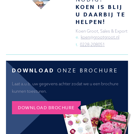
KOEN IS BLIJ
U DAARBIJ TE
HELPEN!
Koen Groot, Sales & Export
e.
koen@grootgroot.nl
t.
0228-208051
DOWNLOAD
ONZE BROCHURE
Laat a.u.b. uw gegevens achter zodat we u een brochure
kunnen toesturen.
DOWNLOAD BROCHURE