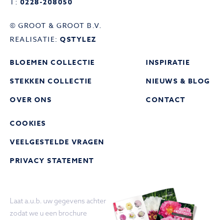
T:
0228-208050
© GROOT & GROOT B.V.
REALISATIE:
QSTYLEZ
BLOEMEN COLLECTIE
INSPIRATIE
STEKKEN COLLECTIE
NIEUWS & BLOG
OVER ONS
CONTACT
COOKIES
VEELGESTELDE VRAGEN
PRIVACY STATEMENT
Laat a.u.b. uw gegevens achter
zodat we u een brochure