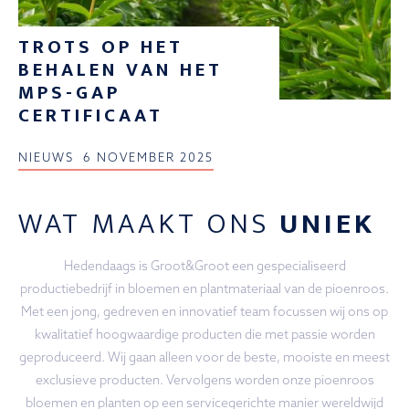
TROTS OP HET
BEHALEN VAN HET
MPS-GAP
CERTIFICAAT
NIEUWS
6 NOVEMBER 2025
WAT MAAKT ONS
UNIEK
Hedendaags is Groot&Groot een gespecialiseerd
productiebedrijf in bloemen en plantmateriaal van de pioenroos.
Met een jong, gedreven en innovatief team focussen wij ons op
kwalitatief hoogwaardige producten die met passie worden
geproduceerd. Wij gaan alleen voor de beste, mooiste en meest
exclusieve producten. Vervolgens worden onze pioenroos
bloemen en planten op een servicegerichte manier wereldwijd