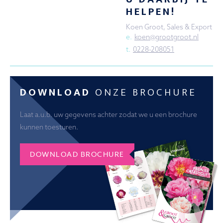
HELPEN!
Koen Groot, Sales & Export
e.
koen@grootgroot.nl
t.
0228-208051
DOWNLOAD
ONZE BROCHURE
Laat a.u.b. uw gegevens achter zodat we u een brochure
kunnen toesturen.
DOWNLOAD BROCHURE