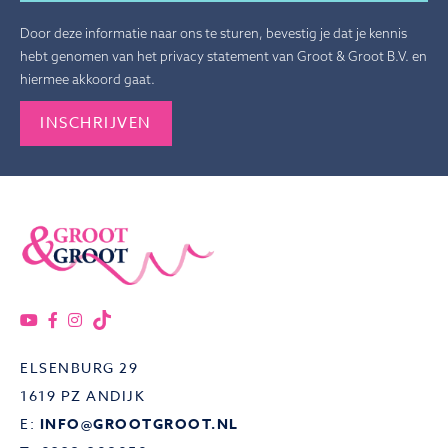
Door deze informatie naar ons te sturen, bevestig je dat je kennis
hebt genomen van het privacy statement van Groot & Groot B.V. en
hiermee akkoord gaat.
Gelieve dit veld leeg te laten.
ELSENBURG 29
1619 PZ ANDIJK
E:
INFO@GROOTGROOT.NL