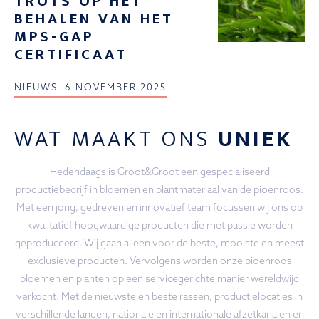
TROTS OP HET
BEHALEN VAN HET
MPS-GAP
CERTIFICAAT
NIEUWS
6 NOVEMBER 2025
WAT MAAKT ONS
UNIEK
Hedendaags is Groot&Groot een gespecialiseerd
productiebedrijf in bloemen en plantmateriaal van de pioenroos.
Met een jong, gedreven en innovatief team focussen wij ons op
kwalitatief hoogwaardige producten die met passie worden
geproduceerd. Wij gaan alleen voor de beste, mooiste en meest
exclusieve producten. Vervolgens worden onze pioenroos
bloemen en planten op een servicegerichte manier wereldwijd
verkocht. Met de nieuwste en beste rassen, productielocaties in
verschillende landen, nationale en internationale afzetkanalen en