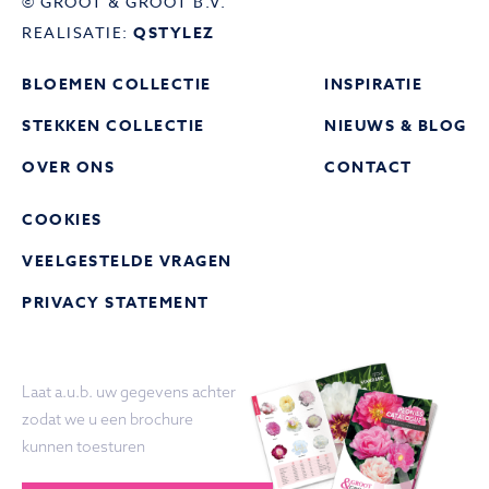
© GROOT & GROOT B.V.
REALISATIE:
QSTYLEZ
BLOEMEN COLLECTIE
INSPIRATIE
STEKKEN COLLECTIE
NIEUWS & BLOG
OVER ONS
CONTACT
COOKIES
VEELGESTELDE VRAGEN
PRIVACY STATEMENT
Laat a.u.b. uw gegevens achter
zodat we u een brochure
kunnen toesturen