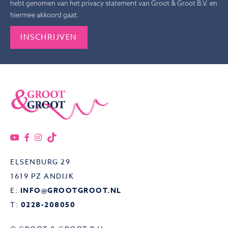
hebt genomen van het privacy statement van Groot & Groot B.V. en
hiermee akkoord gaat.
Gelieve dit veld leeg te laten.
ELSENBURG 29
1619 PZ ANDIJK
E:
INFO@GROOTGROOT.NL
T:
0228-208050