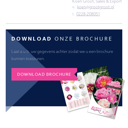
Koen Groot, Sales & Export
e.
koen@grootgroot.nl
t.
0228-208051
DOWNLOAD
ONZE BROCHURE
Laat a.u.b. uw gegevens achter zodat we u een brochure
kunnen toesturen.
DOWNLOAD BROCHURE