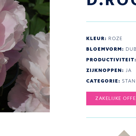
D.RO
KLEUR:
ROZE
BLOEMVORM:
DUB
PRODUCTIVITEIT
ZIJKNOPPEN:
JA
CATEGORIE:
STA
ZAKELIJKE OFF