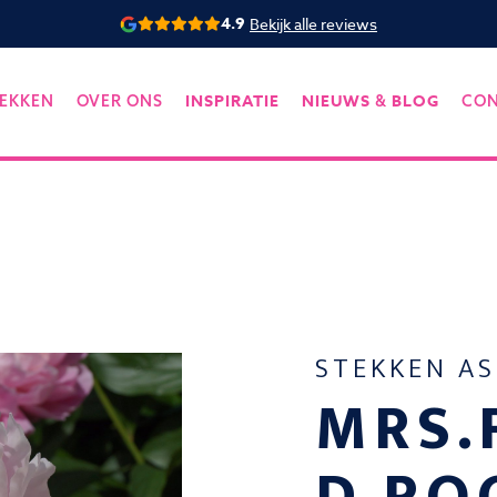
4.9
Bekijk alle reviews
INSPIRATIE
NIEUWS
BLOG
EKKEN
OVER ONS
&
CO
STEKKEN A
MRS.