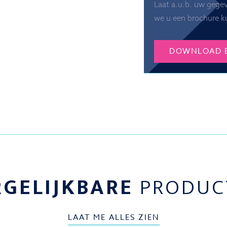
Laat a.u.b. uw gege
we u een brochure k
DOWNLOAD 
RGELIJKBARE
PRODUC
LAAT ME ALLES ZIEN