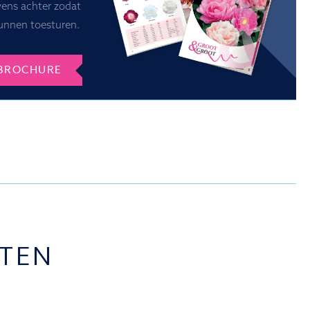
vens achter zodat
unnen toesturen.
BROCHURE
TEN