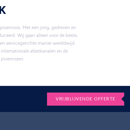
K
 pioenroos. Met een jong, gedreven en
uceerd. Wij gaan alleen voor de beste,
n servicegerichte manier wereldwijd
 internationale afzetkanalen en de
 pioenrozen.
VRIJBLIJVENDE OFFERTE