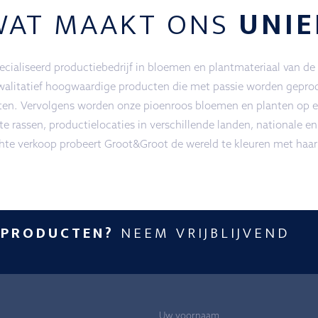
WAT MAAKT ONS
UNIE
ialiseerd productiebedrijf in bloemen en plantmateriaal van de
walitatief hoogwaardige producten die met passie worden geprod
ten. Vervolgens worden onze pioenroos bloemen en planten op ee
e rassen, productielocaties in verschillende landen, nationale en
chte verkoop probeert Groot&Groot de wereld te kleuren met haar
 PRODUCTEN?
NEEM VRIJBLIJVEND