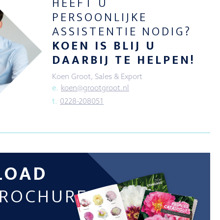
HEEFT U
PERSOONLIJKE
ASSISTENTIE NODIG?
KOEN IS BLIJ U
DAARBIJ TE HELPEN!
Koen Groot, Sales & Export
e.
koen@grootgroot.nl
t.
0228-208051
LOAD
BROCHURE