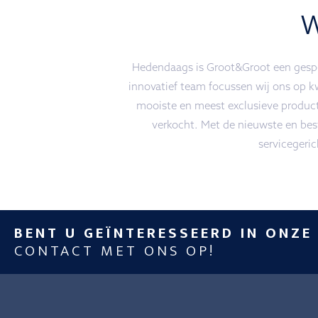
Hedendaags is Groot&Groot een gespec
innovatief team focussen wij ons op k
mooiste en meest exclusieve produc
verkocht. Met de nieuwste en best
servicegeri
BENT U GEÏNTERESSEERD IN ONZE
CONTACT MET ONS OP!