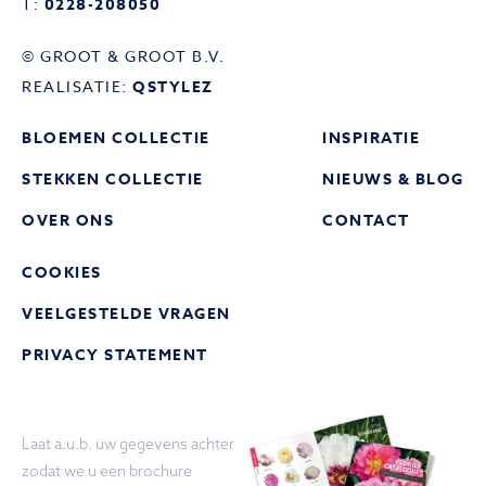
T:
0228-208050
© GROOT & GROOT B.V.
REALISATIE:
QSTYLEZ
BLOEMEN COLLECTIE
INSPIRATIE
STEKKEN COLLECTIE
NIEUWS & BLOG
OVER ONS
CONTACT
COOKIES
VEELGESTELDE VRAGEN
PRIVACY STATEMENT
Laat a.u.b. uw gegevens achter
zodat we u een brochure