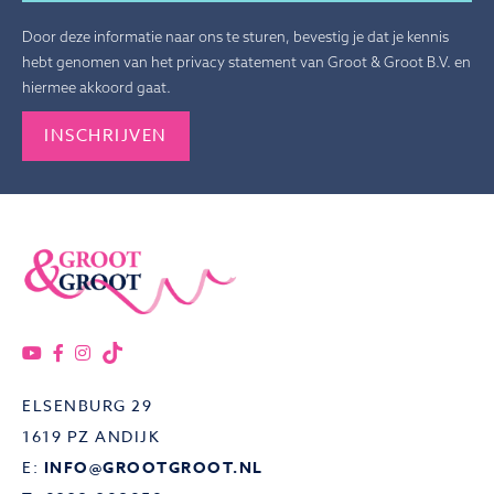
Door deze informatie naar ons te sturen, bevestig je dat je kennis
hebt genomen van het privacy statement van Groot & Groot B.V. en
hiermee akkoord gaat.
Gelieve dit veld leeg te laten.
ELSENBURG 29
1619 PZ ANDIJK
E:
INFO@GROOTGROOT.NL