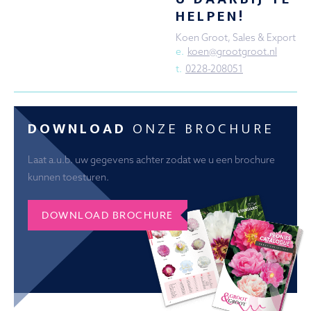
HELPEN!
Koen Groot, Sales & Export
e.
koen@grootgroot.nl
t.
0228-208051
DOWNLOAD
ONZE BROCHURE
Laat a.u.b. uw gegevens achter zodat we u een brochure
kunnen toesturen.
DOWNLOAD BROCHURE