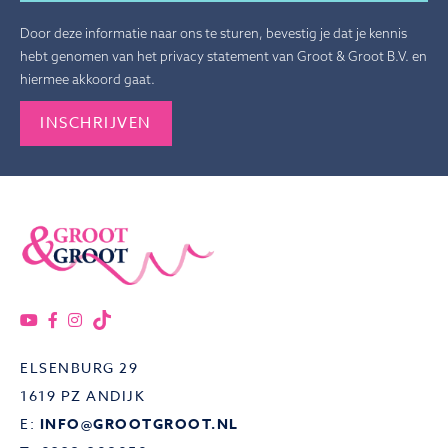
Door deze informatie naar ons te sturen, bevestig je dat je kennis
hebt genomen van het privacy statement van Groot & Groot B.V. en
hiermee akkoord gaat.
Gelieve dit veld leeg te laten.
ELSENBURG 29
1619 PZ ANDIJK
E:
INFO@GROOTGROOT.NL