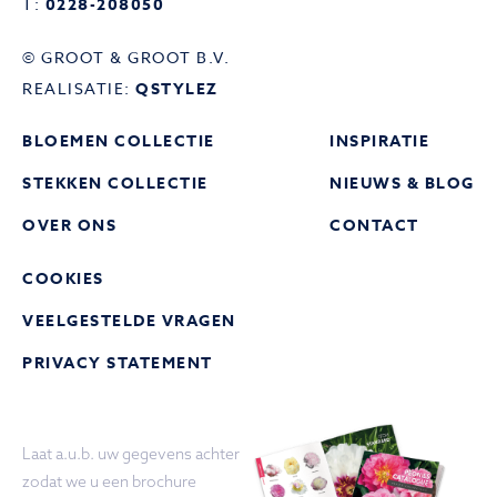
T:
0228-208050
© GROOT & GROOT B.V.
REALISATIE:
QSTYLEZ
BLOEMEN COLLECTIE
INSPIRATIE
STEKKEN COLLECTIE
NIEUWS & BLOG
OVER ONS
CONTACT
COOKIES
VEELGESTELDE VRAGEN
PRIVACY STATEMENT
Laat a.u.b. uw gegevens achter
zodat we u een brochure