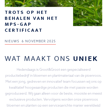
TROTS OP HET
BEHALEN VAN HET
MPS-GAP
CERTIFICAAT
NIEUWS
6 NOVEMBER 2025
WAT MAAKT ONS
UNIEK
Hedendaags is Groot&Groot een gespecialiseerd
productiebedrijf in bloemen en plantmateriaal van de pioenroos.
Met een jong, gedreven en innovatief team focussen wij ons op
kwalitatief hoogwaardige producten die met passie worden
geproduceerd. Wij gaan alleen voor de beste, mooiste en meest
exclusieve producten. Vervolgens worden onze pioenroos
bloemen en planten op een servicegerichte manier wereldwijd