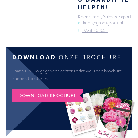
HELPEN!
Koen Groot, Sales & Export
e.
koen@grootgroot.nl
t.
0228-208051
DOWNLOAD
ONZE BROCHURE
Laat a.u.b. uw gegevens achter zodat we u een brochure
kunnen toesturen.
DOWNLOAD BROCHURE