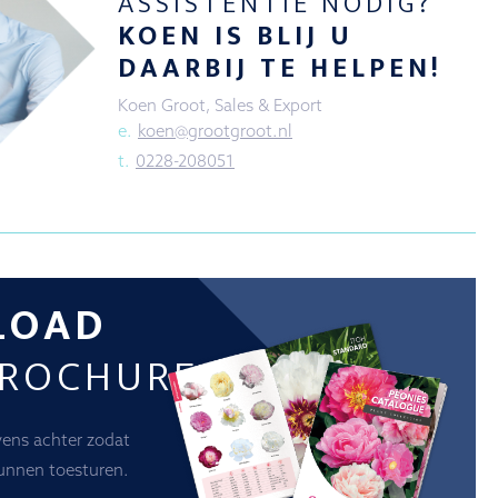
ASSISTENTIE NODIG?
KOEN IS BLIJ U
DAARBIJ TE HELPEN!
Koen Groot, Sales & Export
e.
koen@grootgroot.nl
t.
0228-208051
LOAD
BROCHURE
vens achter zodat
unnen toesturen.