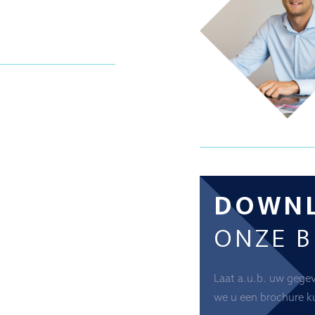
.
DOWN
ONZE 
Laat a.u.b. uw gege
we u een brochure k