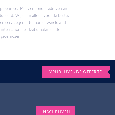
 pioenroos. Met een jong, gedreven en
uceerd. Wij gaan alleen voor de beste,
n servicegerichte manier wereldwijd
 internationale afzetkanalen en de
 pioenrozen.
VRIJBLIJVENDE OFFERTE
Gelieve dit veld leeg te laten.