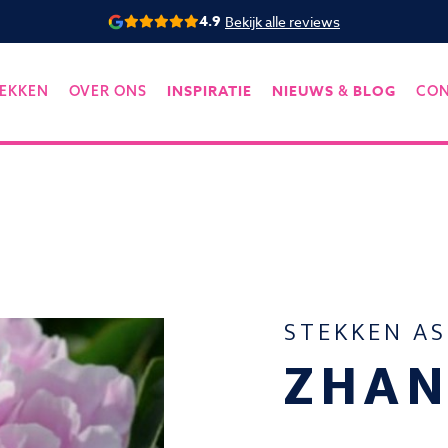
4.9
Bekijk alle reviews
INSPIRATIE
NIEUWS
BLOG
EKKEN
OVER ONS
&
CO
STEKKEN A
ZHA