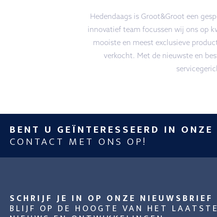
Hedendaags is Groot&Groot een gespec
innovatief team focussen wij ons op k
mooiste en meest exclusieve produc
verkocht. Met de nieuwste en best
servicegeri
BENT U GEÏNTERESSEERD IN ONZE
CONTACT MET ONS OP!
SCHRIJF JE IN OP ONZE NIEUWSBRIEF
BLIJF OP DE HOOGTE VAN HET LAATST