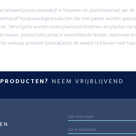
ialiseerd productiebedrijf in bloemen en plantmateriaal van de
walitatief hoogwaardige producten die met passie worden geprod
ten. Vervolgens worden onze pioenroos bloemen en planten op ee
e rassen, productielocaties in verschillende landen, nationale en
chte verkoop probeert Groot&Groot de wereld te kleuren met haar
 PRODUCTEN?
NEEM VRIJBLIJVEND
EN
E