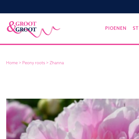
Groot&Groot
Skip
PIOENEN
ST
to
content
Home
>
Peony roots
>
Zhanna