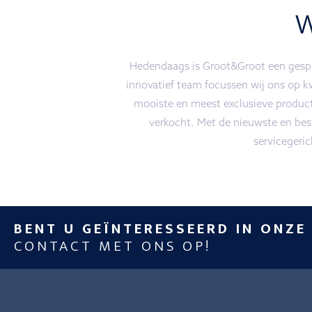
Hedendaags is Groot&Groot een gespec
innovatief team focussen wij ons op k
mooiste en meest exclusieve produc
verkocht. Met de nieuwste en best
servicegeri
BENT U GEÏNTERESSEERD IN ONZE
CONTACT MET ONS OP!