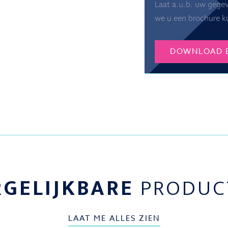
Laat a.u.b. uw gege
we u een brochure k
DOWNLOAD 
RGELIJKBARE
PRODUC
LAAT ME ALLES ZIEN