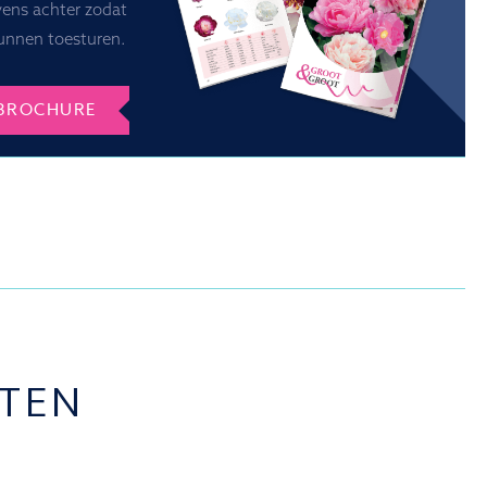
vens achter zodat
unnen toesturen.
BROCHURE
TEN