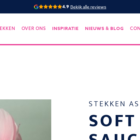
4.9
Bekijk alle reviews
INSPIRATIE
NIEUWS
BLOG
EKKEN
OVER ONS
&
CO
STEKKEN A
SOFT