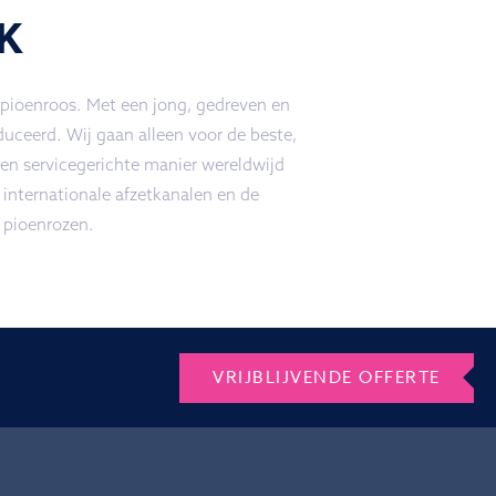
K
 pioenroos. Met een jong, gedreven en
uceerd. Wij gaan alleen voor de beste,
n servicegerichte manier wereldwijd
 internationale afzetkanalen en de
 pioenrozen.
VRIJBLIJVENDE OFFERTE