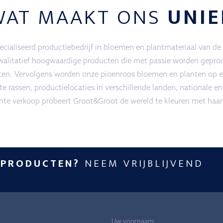
WAT MAAKT ONS
UNIE
ialiseerd productiebedrijf in bloemen en plantmateriaal van de
walitatief hoogwaardige producten die met passie worden geprod
ten. Vervolgens worden onze pioenroos bloemen en planten op ee
e rassen, productielocaties in verschillende landen, nationale en
chte verkoop probeert Groot&Groot de wereld te kleuren met haar
 PRODUCTEN?
NEEM VRIJBLIJVEND