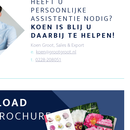
HEEFT U
PERSOONLIJKE
ASSISTENTIE NODIG?
KOEN IS BLIJ U
DAARBIJ TE HELPEN!
Koen Groot, Sales & Export
e.
koen@grootgroot.nl
t.
0228-208051
LOAD
BROCHURE