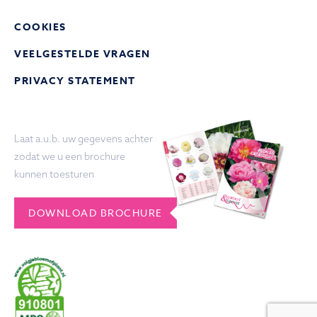
COOKIES
VEELGESTELDE VRAGEN
PRIVACY STATEMENT
Laat a.u.b. uw gegevens achter
zodat we u een brochure
kunnen toesturen
DOWNLOAD BROCHURE