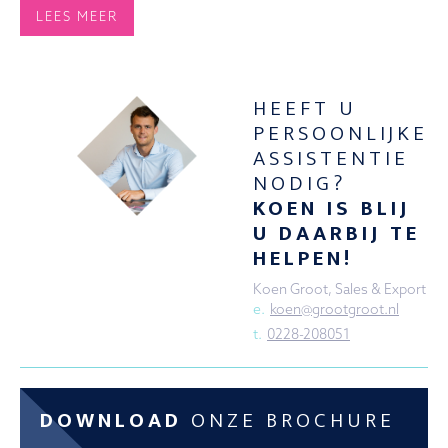
LEES MEER
HEEFT U
PERSOONLIJKE
ASSISTENTIE
NODIG?
KOEN IS BLIJ
U DAARBIJ TE
HELPEN!
Koen Groot, Sales & Export
e.
koen@grootgroot.nl
t.
0228-208051
DOWNLOAD
ONZE BROCHURE