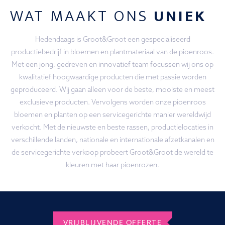
WAT MAAKT ONS
UNIEK
Hedendaags is Groot&Groot een gespecialiseerd
productiebedrijf in bloemen en plantmateriaal van de pioenroos.
Met een jong, gedreven en innovatief team focussen wij ons op
kwalitatief hoogwaardige producten die met passie worden
geproduceerd. Wij gaan alleen voor de beste, mooiste en meest
exclusieve producten. Vervolgens worden onze pioenroos
bloemen en planten op een servicegerichte manier wereldwijd
verkocht. Met de nieuwste en beste rassen, productielocaties in
verschillende landen, nationale en internationale afzetkanalen en
de servicegerichte verkoop probeert Groot&Groot de wereld te
kleuren met haar pioenrozen.
VRIJBLIJVENDE OFFERTE