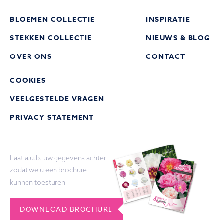
BLOEMEN COLLECTIE
INSPIRATIE
STEKKEN COLLECTIE
NIEUWS & BLOG
OVER ONS
CONTACT
COOKIES
VEELGESTELDE VRAGEN
PRIVACY STATEMENT
Laat a.u.b. uw gegevens achter
zodat we u een brochure
kunnen toesturen
DOWNLOAD BROCHURE