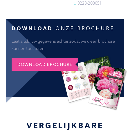
t.
0228-208051
DOWNLOAD
ONZE BROCHURE
Laat a.u.b. uw gegevens achter zodat we u een brochure
kunnen toesturen.
DOWNLOAD BROCHURE
VERGELIJKBARE