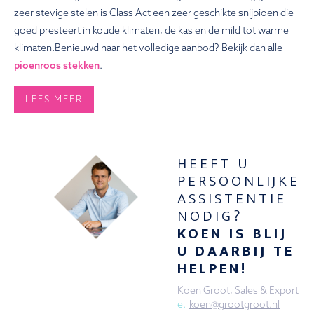
zeer stevige stelen is Class Act een zeer geschikte snijpioen die
goed presteert in koude klimaten, de kas en de mild tot warme
klimaten.Benieuwd naar het volledige aanbod? Bekijk dan alle
pioenroos stekken
.
LEES MEER
HEEFT U
PERSOONLIJKE
ASSISTENTIE
NODIG?
KOEN IS BLIJ
U DAARBIJ TE
HELPEN!
Koen Groot, Sales & Export
e.
koen@grootgroot.nl