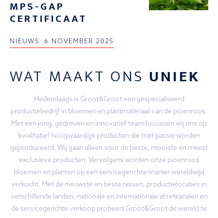
MPS-GAP
CERTIFICAAT
NIEUWS
6 NOVEMBER 2025
WAT MAAKT ONS
UNIEK
Hedendaags is Groot&Groot een gespecialiseerd
productiebedrijf in bloemen en plantmateriaal van de pioenroos.
Met een jong, gedreven en innovatief team focussen wij ons op
kwalitatief hoogwaardige producten die met passie worden
geproduceerd. Wij gaan alleen voor de beste, mooiste en meest
exclusieve producten. Vervolgens worden onze pioenroos
bloemen en planten op een servicegerichte manier wereldwijd
verkocht. Met de nieuwste en beste rassen, productielocaties in
verschillende landen, nationale en internationale afzetkanalen en
de servicegerichte verkoop probeert Groot&Groot de wereld te