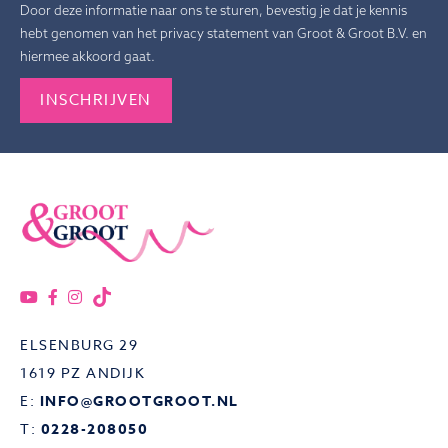
Door deze informatie naar ons te sturen, bevestig je dat je kennis
hebt genomen van het privacy statement van Groot & Groot B.V. en
hiermee akkoord gaat.
Gelieve dit veld leeg te laten.
ELSENBURG 29
1619 PZ ANDIJK
E:
INFO@GROOTGROOT.NL
T:
0228-208050