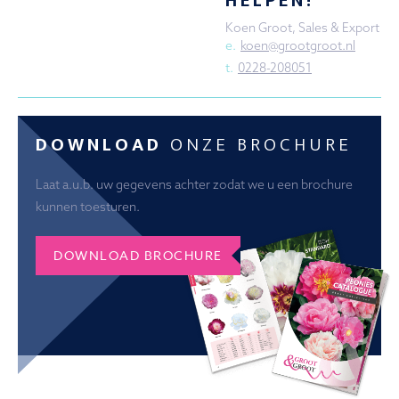
HELPEN!
Koen Groot, Sales & Export
e.
koen@grootgroot.nl
t.
0228-208051
DOWNLOAD
ONZE BROCHURE
Laat a.u.b. uw gegevens achter zodat we u een brochure
kunnen toesturen.
DOWNLOAD BROCHURE