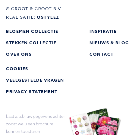
© GROOT & GROOT B.V.
REALISATIE:
QSTYLEZ
BLOEMEN COLLECTIE
INSPIRATIE
STEKKEN COLLECTIE
NIEUWS & BLOG
OVER ONS
CONTACT
COOKIES
VEELGESTELDE VRAGEN
PRIVACY STATEMENT
Laat a.u.b. uw gegevens achter
zodat we u een brochure
kunnen toesturen