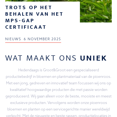
TROTS OP HET
BEHALEN VAN HET
MPS-GAP
CERTIFICAAT
NIEUWS
6 NOVEMBER 2025
WAT MAAKT ONS
UNIEK
Hedendaags is Groot&Groot een gespecialiseerd
productiebedrijf in bloemen en plantmateriaal van de pioenroos.
Met een jong, gedreven en innovatief team focussen wij ons op
kwalitatief hoogwaardige producten die met passie worden
geproduceerd. Wij gaan alleen voor de beste, mooiste en meest
exclusieve producten. Vervolgens worden onze pioenroos
bloemen en planten op een servicegerichte manier wereldwijd
verkocht. Met de nieuwste en beste rassen, productielocaties in