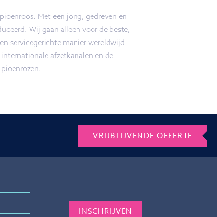
 pioenroos. Met een jong, gedreven en
uceerd. Wij gaan alleen voor de beste,
n servicegerichte manier wereldwijd
 internationale afzetkanalen en de
 pioenrozen.
VRIJBLIJVENDE OFFERTE
Gelieve dit veld leeg te laten.