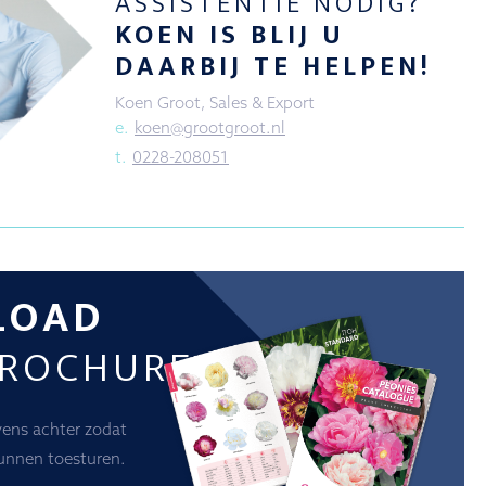
ASSISTENTIE NODIG?
KOEN IS BLIJ U
DAARBIJ TE HELPEN!
Koen Groot, Sales & Export
e.
koen@grootgroot.nl
t.
0228-208051
LOAD
BROCHURE
vens achter zodat
unnen toesturen.