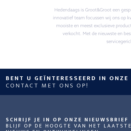
Hedendaags is Groot&Groot een gespec
innovatief team focussen wij ons op k
mooiste en meest exclusieve produc
verkocht. Met de nieuwste en best
servicegeri
BENT U GEÏNTERESSEERD IN ONZE
CONTACT MET ONS OP!
SCHRIJF JE IN OP ONZE NIEUWSBRIEF
BLIJF OP DE HOOGTE VAN HET LAATST