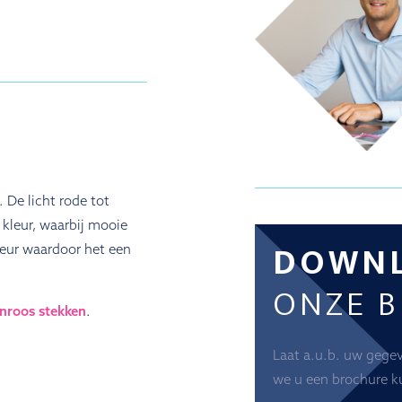
 De licht rode tot
kleur, waarbij mooie
DOWN
kleur waardoor het een
ONZE 
nroos stekken
.
Laat a.u.b. uw gege
we u een brochure k