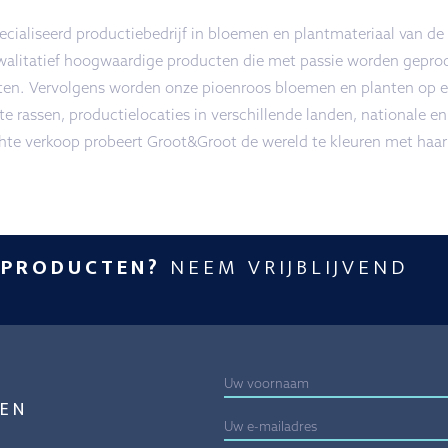
ialiseerd productiebedrijf in bloemen en plantmateriaal van de
walitatief hoogwaardige producten die met passie worden geprod
ten. Vervolgens worden onze pioenroos bloemen en planten op ee
e rassen, productielocaties in verschillende landen, nationale en
chte verkoop probeert Groot&Groot de wereld te kleuren met haar
 PRODUCTEN?
NEEM VRIJBLIJVEND
EN
E