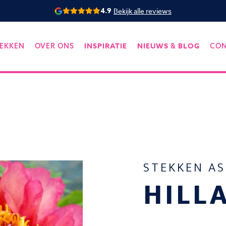
4.9
Bekijk alle reviews
INSPIRATIE
NIEUWS
BLOG
EKKEN
OVER ONS
&
CO
STEKKEN A
HILL