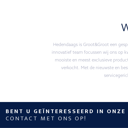
Hedendaags is Groot&Groot een gespec
innovatief team focussen wij ons op k
mooiste en meest exclusieve produc
verkocht. Met de nieuwste en best
servicegeri
BENT U GEÏNTERESSEERD IN ONZE
CONTACT MET ONS OP!