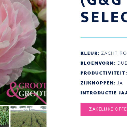
(G&G
SELE
KLEUR:
ZACHT RO
BLOEMVORM:
DUB
PRODUCTIVITEIT
ZIJKNOPPEN:
JA
INTRODUCTIE JA
ZAKELIJKE OFF