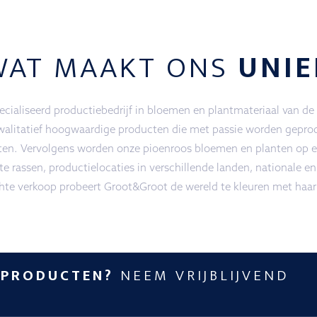
WAT MAAKT ONS
UNIE
ialiseerd productiebedrijf in bloemen en plantmateriaal van de
walitatief hoogwaardige producten die met passie worden geprod
ten. Vervolgens worden onze pioenroos bloemen en planten op ee
e rassen, productielocaties in verschillende landen, nationale en
chte verkoop probeert Groot&Groot de wereld te kleuren met haar
 PRODUCTEN?
NEEM VRIJBLIJVEND