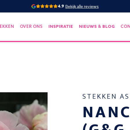
4.9
Bekijk alle reviews
INSPIRATIE
NIEUWS
BLOG
EKKEN
OVER ONS
&
CO
STEKKEN A
NANC