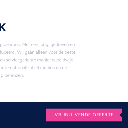
K
 pioenroos. Met een jong, gedreven en
uceerd. Wij gaan alleen voor de beste,
n servicegerichte manier wereldwijd
 internationale afzetkanalen en de
 pioenrozen.
VRIJBLIJVENDE OFFERTE