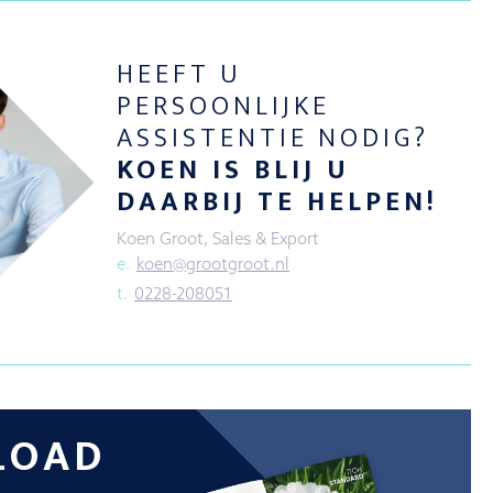
HEEFT U
PERSOONLIJKE
ASSISTENTIE NODIG?
KOEN IS BLIJ U
DAARBIJ TE HELPEN!
Koen Groot, Sales & Export
e.
koen@grootgroot.nl
t.
0228-208051
LOAD