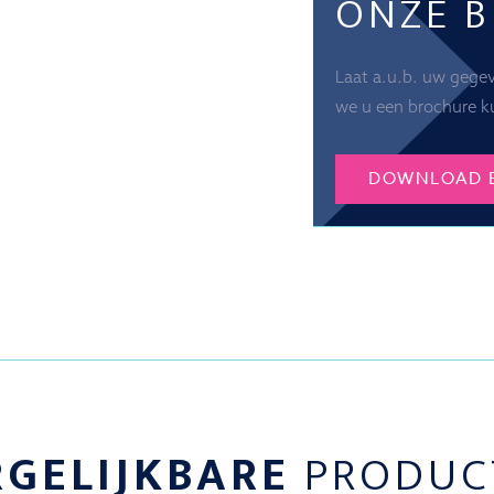
ONZE 
Laat a.u.b. uw gege
we u een brochure k
DOWNLOAD 
RGELIJKBARE
PRODUC