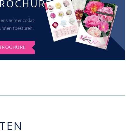
BROCHURE
vens achter zodat
unnen toesturen.
BROCHURE
TEN