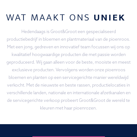
WAT MAAKT ONS
UNIEK
Hedendaags is Groot&Groot een gespecialiseerd
productiebedrijf in bloemen en plantmateriaal van de pioenroos.
Met een jong, gedreven en innovatief team focussen wij ons op
kwalitatief hoogwaardige producten die met passie worden
geproduceerd. Wij gaan alleen voor de beste, mooiste en meest
exclusieve producten. Vervolgens worden onze pioenroos
bloemen en planten op een servicegerichte manier wereldwijd
verkocht. Met de nieuwste en beste rassen, productielocaties in
verschillende landen, nationale en internationale afzetkanalen en
de servicegerichte verkoop probeert Groot&Groot de wereld te
kleuren met haar pioenrozen.