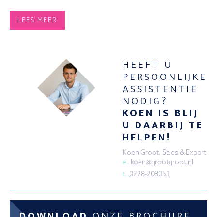
LEES MEER
HEEFT U
PERSOONLIJKE
ASSISTENTIE
NODIG?
KOEN IS BLIJ
U DAARBIJ TE
HELPEN!
Koen Groot, Sales & Export
e.
koen@grootgroot.nl
t.
0228-208051
DOWNLOAD
ONZE BROCHURE